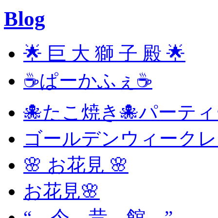
Blog
🌟 巨 大 獅 子 殿 🌟
☕ぱーかふぇ☕
🐙たこ焼き🐙パーテ
ゴールデンウィークレ
🌸 お花見 🌸
お花見🌸
“ 今 昔 館 ”