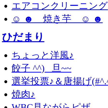
エアコンクリーニング
☺ ☻ 焼き芋 ☺ ☻
ひだまり
ちょっと洋風♪
餃子 ^^) _旦~~
選挙投票♪＆唐揚げ(#^.^
焼肉♪
WBC見ながらピザ