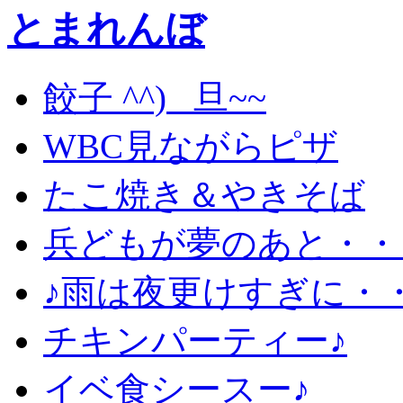
とまれんぼ
餃子 ^^) _旦~~
WBC見ながらピザ
たこ焼き＆やきそば
兵どもが夢のあと・・
♪雨は夜更けすぎに・
チキンパーティー♪
イベ食シースー♪