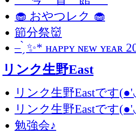
🧁 おやつレク 🧁
節分祭👹
– ̗̀ ✨* ʜᴀᴘᴘʏ ɴᴇᴡ ʏᴇᴀʀ 20
リンク生野East
リンク生野Eastです(●'◡
リンク生野Eastです(●'◡
勉強会♪