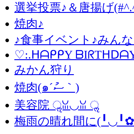
選挙投票♪＆唐揚げ(#^.^
焼肉♪
♪食事イベント♪みんなで
♡:.ᕼᗩᑭᑭY ᗷIᖇTᕼᗞᗩY
みかん狩り
焼肉(๑´ސު｀)
美容院 ॢꈍ◡ꈍ ॢ
梅雨の晴れ間に(╹◡╹✿