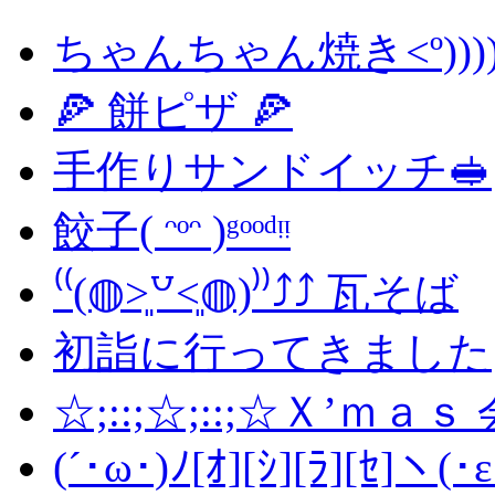
ちゃんちゃん焼き<º))))
🍕 餅ピザ 🍕
手作りサンドイッチ🥪
餃子( ᵔᵒᵔ )ᵍᵒᵒᵈᵎᵎ
⁽⁽(◍˃͈꒵˂͈◍)⁾⁾⤴⤴ 瓦そば
初詣に行ってきました
☆;::;☆;::;☆Ｘ’ｍａｓ 会
(´･ω･)ﾉ[ｵ][ｼ][ﾗ][ｾ]ヽ(･ε