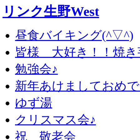
リンク生野West
昼食バイキング(^▽^)
皆様 大好き！！焼き
勉強会♪
新年あけましておめで
ゆず湯
クリスマス会♪
祝 敬老会