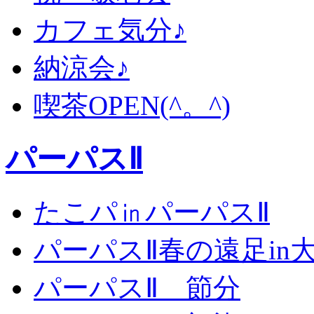
カフェ気分♪
納涼会♪
喫茶OPEN(^。^)
パーパスⅡ
たこパ㏌パーパスⅡ
パーパスⅡ春の遠足in
パーパスⅡ 節分