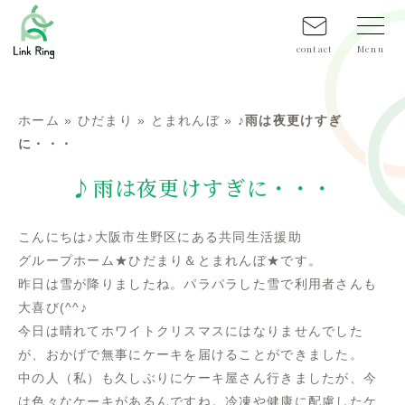
contact
ホーム
»
ひだまり
»
とまれんぼ
»
♪雨は夜更けすぎ
に・・・
♪雨は夜更けすぎに・・・
こんにちは♪大阪市生野区にある共同生活援助
グループホーム★ひだまり＆とまれんぼ★です。
昨日は雪が降りましたね。パラパラした雪で利用者さんも
大喜び(^^♪
今日は晴れてホワイトクリスマスにはなりませんでした
が、おかげで無事にケーキを届けることができました。
中の人（私）も久しぶりにケーキ屋さん行きましたが、今
は色々なケーキがあるんですね。冷凍や健康に配慮したケ