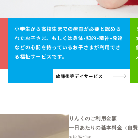
小学生から高校生までの療育が必要と認めら
れたお子さま、もしくは身体•知的•精神•発達
などの心配を持っているお子さまが利用でき
る福祉サービスです。
放課後等デイサービス
りんくのご利用金額
一日あたりの基本料金（自
<おやつ>