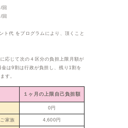
/回
/回
ベント代 をプログラムにより、頂くこと
得に応じて次の４区分の負担上限月額が
料金は9割は行政が負担し、残り1割を
きます。
１ヶ月の上限自己負担額
族
0円
のご家族
4,600円