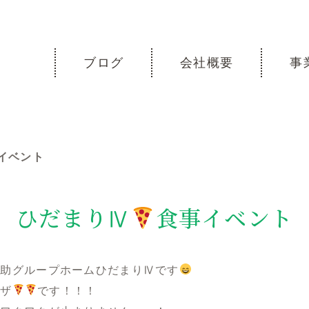
ブログ
会社概要
事
イベント
ひだまりⅣ
食事イベント
援助グループホームひだまりⅣです
ピザ
です！！！