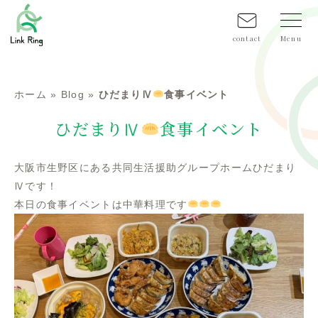
contact
ホーム
»
Blog
»
ひだまりⅣ
食事イベント
ひだまりⅣ
食事イベント
大阪市生野区にある共同生活援助グループホームひだまり
Ⅳです！
本日の食事イベントは中華料理です