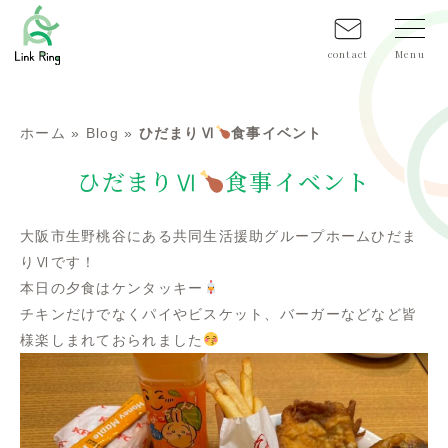
contact
ホーム
»
Blog
»
ひだまりⅥ
食事イベント
ひだまりⅥ
食事イベント
大阪市生野桃谷にある共同生活援助グループホームひだま
りⅥです！
本日の夕食はケンタッキー
チキンだけでなくパイやビスケット、バーガーなどなど皆
様楽しまれておられました