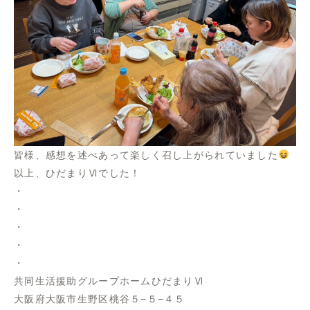
皆様、感想を述べあって楽しく召し上がられていました
以上、ひだまりⅥでした！
・
・
・
・
・
共同生活援助グループホームひだまりⅥ
大阪府大阪市生野区桃谷５−５−４５