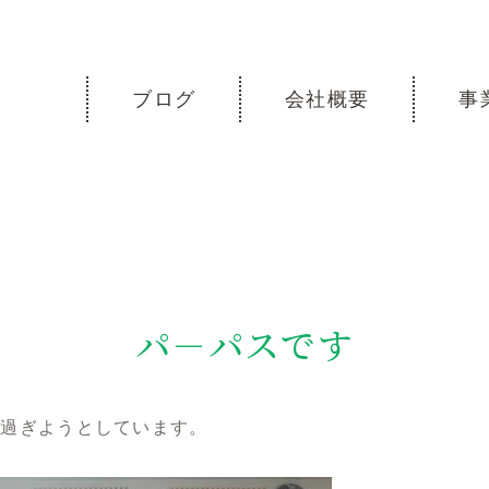
ブログ
会社概要
事
パ－パスです
が過ぎようとしています。
。