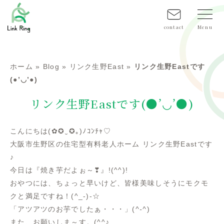
contact
ホーム
»
Blog
»
リンク生野East
»
リンク生野Eastです
(●’◡’●)
リンク生野Eastです(●’◡’●)
こんにちは(✿✪‿✪｡)ﾉｺﾝﾁｬ♡
大阪市生野区の住宅型有料老人ホーム リンク生野Eastです
♪
今日は『焼き芋だよぉ～❣』!(^^)!
おやつには、ちょっと早いけど、皆様美味しそうにモクモ
クと満足ですね！(^_-)-☆
「アツアツのお芋でしたぁ・・・」(
^-^
)
また、お願いしま～す。(^^♪