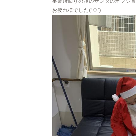
事業所回りの後のサンタのオフシ
お疲れ様でした(‘◇’)ゞ