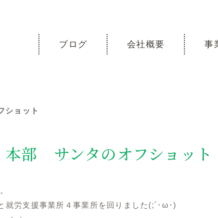
ブログ
会社概要
事
フショット
本部 サンタのオフショット
ん。
ホームと就労支援事業所４事業所を回りました(;´･ω･)