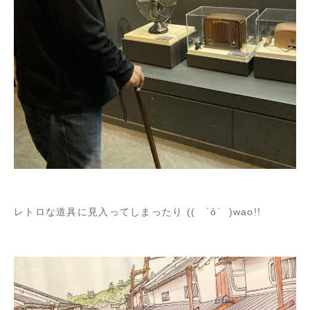
レトロな道具に見入ってしまったり (( ˙ỏ˙ )wao!!