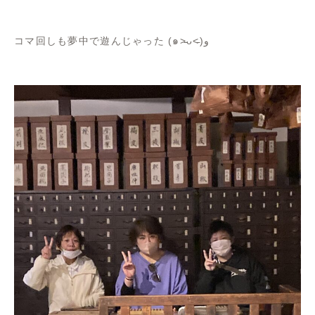
コマ回しも夢中で遊んじゃった (๑˃̵ᴗ˂̵)و