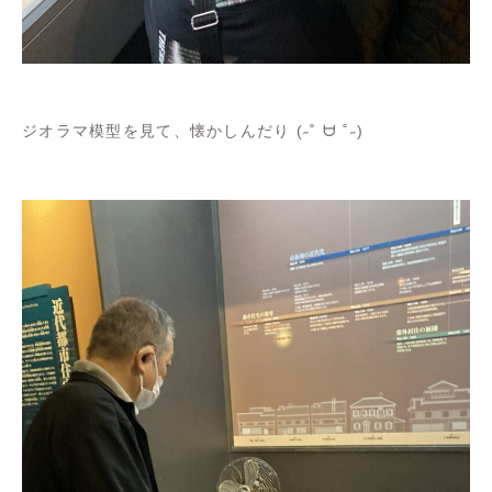
ジオラマ模型を見て、懐かしんだり (˶˚ ᗨ ˚˶)