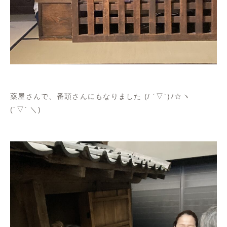
薬屋さんで、番頭さんにもなりました (/ ´▽`)ﾉ☆ヽ
(´▽` ＼)