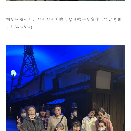
朝から夜へと、だんだんと暗くなり様子が変化していきま
す⇩ (⁠⑉⁠⊙⁠ȏ⁠⊙⁠)