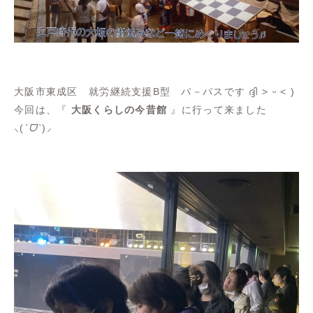
大阪市東成区 就労継続支援B型 パ－パスです ദ്ദി ˃ ᵕ ˂ )
今回は、『
大阪くらしの今昔館
』に行って来ました
⸜(
ˊᗜˋ
)⸝