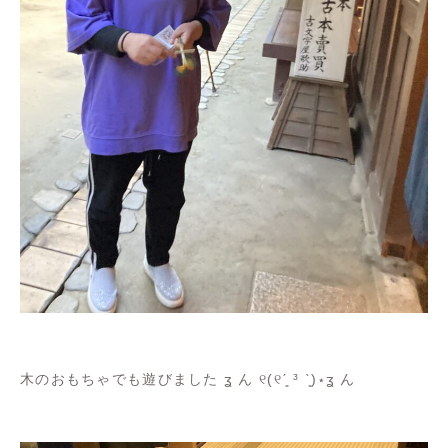
木のおもちゃでも遊びました ʓ ん ୧(୧ˊ͈ ³ ˋ͈)⋆ʓ ん