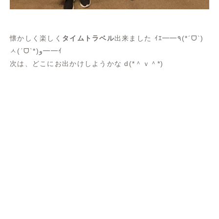
懐かしく楽しく
タイムトラベル
出来ました ｲｴ━━٩(*´ᗜ`)
ㅅ(ˊᗜˋ*)و━━ｲ
次は、どこにお出かけしようかな d(*＾ｖ＾*)