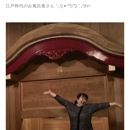
江戸時代のお風呂屋さん ˚₊*̥(∗*⁰͈꒨⁰͈)‧˚₊*̥ｵｫ~