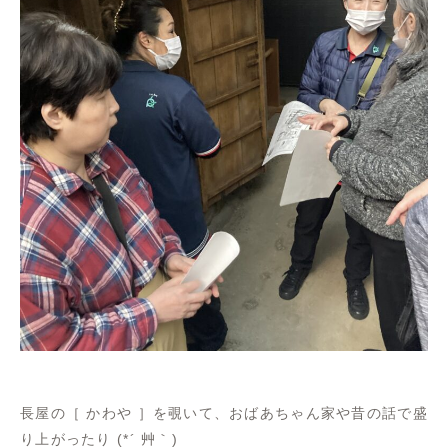
長屋の［ かわや ］を覗いて、おばあちゃん家や昔の話で盛
り上がったり (*´ 艸｀)