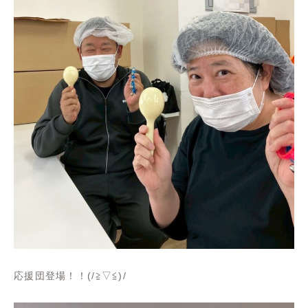
応援団登場！！(/≧▽≦)/