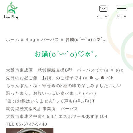
contact
ホーム
»
Blog
»
パーパス
»
お鍋(o´〰`o)♡✲ﾟ｡
お鍋(o´〰`o)♡✲ﾟ｡
大阪市東成区 就労継続支援B型 パ－パスです(๑´▿`๑)♫
先日のお昼ご飯「お鍋」のご様子です(○ ⚈ ◡ ⚈ ○)b
ちゃんぽん・塩・寄せ鍋の3種の味で楽しみました♡◡♡
温ったまり、お腹いっぱい食べました( ◜◒◝ )
“当分お鍋はいりません”って声も(๑•ิ◡•ั๑)❣
就労継続支援B型 事業所 パーパス
大阪市東成区中道4-5-14 エスポワールあずま104
TEL 06-6747-9440