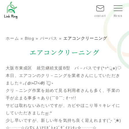
contact
ホーム
»
Blog
»
パーパス
»
エアコンクリーニング
エアコンクリーニング
大阪市東成区 就労継続支援B型 パ－パスです(❛▿❛ॢ๑)♡
本日、エアコンのクリ－ニングを業者さんにしていただき
ました✧
｡(◍˃̵ᗜ˂̵◍)ॱ◌̥
⃝̣ ⋆
クリ－ニング作業を始めて見る利用者さんも多く、手業の
手が止まる事多々あり(￣0￣; ｵｰｯ!!
サビは取れないみたいですが、カビやほこり等々キレイに
していただきましたஐ:*
少し早いですが、新しい年を気持ち良く迎えれます(˘͈ᵕ ˘͈❀)
☆
:;;;;;:
☆(≧∇≦人)ｱﾘｶﾞﾄｫｺﾞｻﾞｲﾏｼﾀ♪☆
:;;;;;:
☆