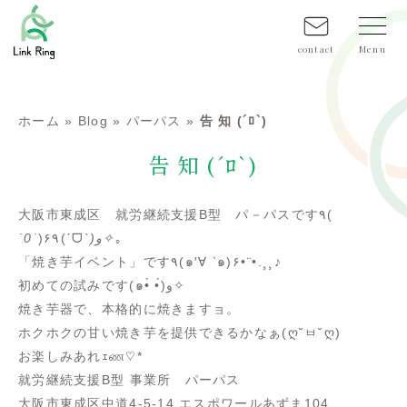
contact
ホーム
»
Blog
»
パーパス
»
告 知 (´ﾛ`)
告 知 (´ﾛ`)
大阪市東成区 就労継続支援B型 パ－パスです٩(
˙0˙
)۶٩(ˊᗜˋ
)و✧
｡
「焼き芋イベント」です٩(๑′∀ ‵๑)۶•
¨
•.¸¸♪
初めての試みです(๑•̀ •́)و✧
焼き芋器で、本格的に焼きますョ。
ホクホクの甘い焼き芋を提供できるかなぁ(ღ˘ㅂ˘ღ)
お楽しみあれｪண♡*
就労継続支援B型 事業所 パーパス
大阪市東成区中道4-5-14 エスポワールあずま104