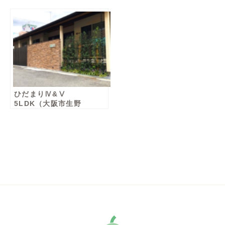
区）女性棟
区）女性棟
ひだまりⅣ&Ⅴ
5LDK（大阪市生野
区）男性棟・女性棟