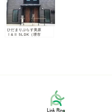
ひだまりぷらす美原
Ⅰ&Ⅱ 5LDK（堺市
美原区）男性棟・女
性棟