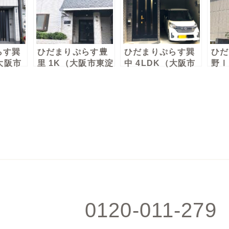
らす巽
ひだまりぷらす豊
ひだまりぷらす巽
ひだ
（大阪市
里 1K（大阪市東淀
中 4LDK（大阪市
野Ⅰ
性棟
川区）男女共同棟
生野区）女性棟
（大
女性
0120-011-279