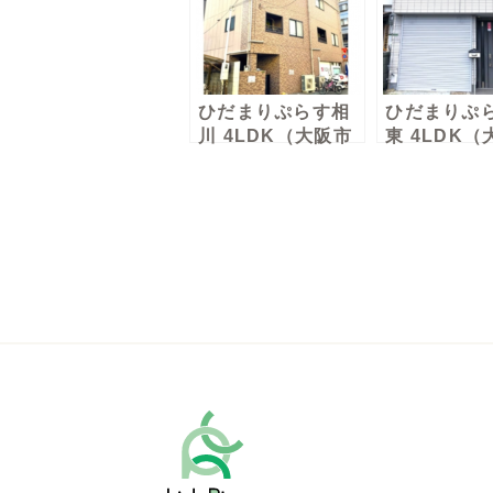
ひだまりぷらす相
ひだまりぷ
川 4LDK（大阪市
東 4LDK
東淀川区）男性棟
生野区）男