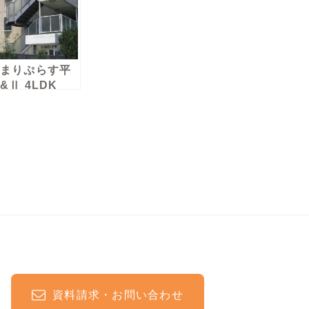
まりぷらす平
&Ⅱ 4LDK
阪市平野区）
棟
資料請求・お問い合わせ