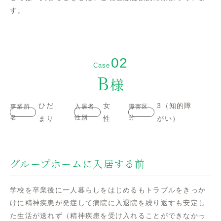
す。
B
様
ひだ
女
3（知的障
事業所
入居者
障害区
名
性別
分
まり
性
がい）
グループホームに入居する前
学校を卒業後に一人暮らしをはじめるもトラブルをきっか
けに精神疾患が発症して病院に入退院を繰り返すも安定し
た生活が送れず（精神疾患を受け入れることができなかっ