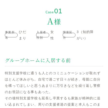
A
様
ひだ
女
3（知的障
事業所
入居者
障害区
名
性別
分
まり
性
がい）
グループホームに入居する前
特別支援学校に通うも人とのコミニュケーションが取れず
ほとんど休みがち。自宅で過ごす日々が続き、母親に自分
を構ってほしいと思うあまりに万引きなどを繰り返し警察
のお世話になる事もあった。
その後特別支援学校も延長し卒業するも家族が精神的に追
い込まれてしまい、周りの支援者達の提案と本人もこのま