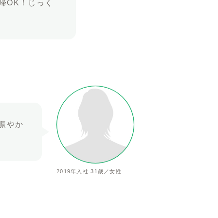
帰OK！じっく
賑やか
2019年入社 31歳／女性