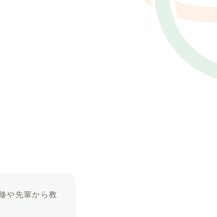
。
修や先輩から教