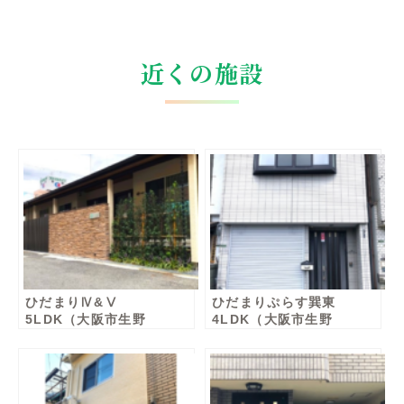
近くの施設
ひだまりⅣ&Ⅴ
ひだまりぷらす巽東
5LDK（大阪市生野
4LDK（大阪市生野
区）男性棟・女性棟
区）男性棟