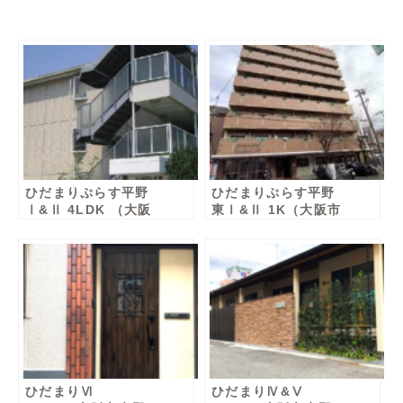
ひだまりぷらす平野
ひだまりぷらす平野
Ⅰ&Ⅱ 4LDK （大阪
東Ⅰ&Ⅱ 1K（大阪市
市平野区）女性棟
平野区）男性棟・女
性棟
ひだまりⅥ
ひだまりⅣ&Ⅴ